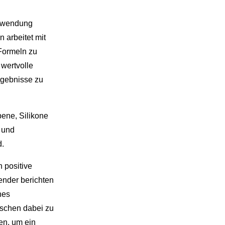
erwendung
 arbeitet mit
Formeln zu
 wertvolle
rgebnisse zu
bene, Silikone
 und
d.
 positive
nder berichten
nes
nschen dabei zu
en, um ein