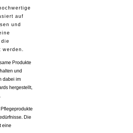
 hochwertige
siert auf
ssen und
eine
 die
t werden.
ksame Produkte
rhalten und
n dabei im
rds hergestellt,
.
 Pflegeprodukte
edürfnisse. Die
t eine