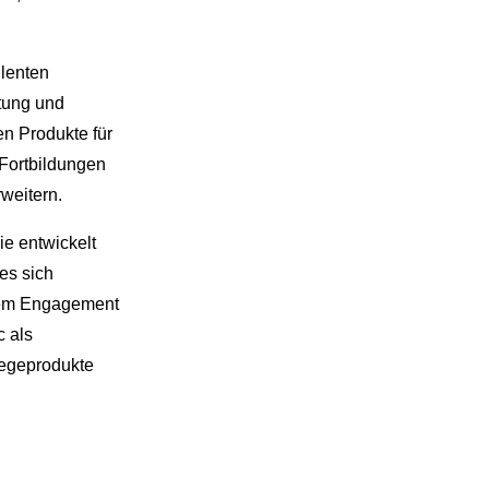
llenten
tung und
en Produkte für
Fortbildungen
weitern.
ie entwickelt
es sich
hrem Engagement
c als
legeprodukte