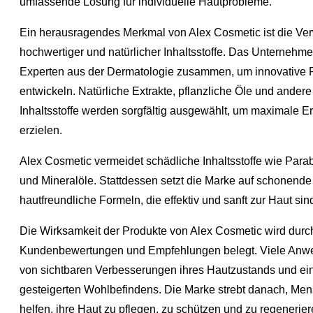
umfassende Lösung für individuelle Hautprobleme.
Ein herausragendes Merkmal von Alex Cosmetic ist die V
hochwertiger und natürlicher Inhaltsstoffe. Das Unternehmen
Experten aus der Dermatologie zusammen, um innovative 
entwickeln. Natürliche Extrakte, pflanzliche Öle und andere
Inhaltsstoffe werden sorgfältig ausgewählt, um maximale E
erzielen.
Alex Cosmetic vermeidet schädliche Inhaltsstoffe wie Para
und Mineralöle. Stattdessen setzt die Marke auf schonende
hautfreundliche Formeln, die effektiv und sanft zur Haut sin
Die Wirksamkeit der Produkte von Alex Cosmetic wird durch
Kundenbewertungen und Empfehlungen belegt. Viele Anwe
von sichtbaren Verbesserungen ihres Hautzustands und ei
gesteigerten Wohlbefindens. Die Marke strebt danach, Me
helfen, ihre Haut zu pflegen, zu schützen und zu regenerier